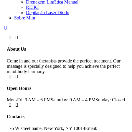
Drenagem Linfática Manual
REIKI
Depilação Laser Díodo
Sobre Mim
About Us
Come in and our therapists provide the perfect treatment. Our
massage is specially designed to help you achieve the perfect
mind-body harmony
Open Hours
Mon-Fri: 9 AM – 6 PM
Saturday: 9 AM – 4 PM
Sunday: Closed
Contacts
176 W street name, New York, NY 10014
Email: