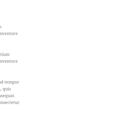
m
inventore
ntium
inventore
mod tempor
, quis
nsequat.
onsectetur