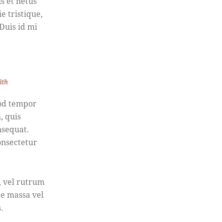
s et netus
e tristique,
Duis id mi
ith
mod tempor
, quis
nsequat.
onsectetur
s, vel rutrum
e massa vel
.