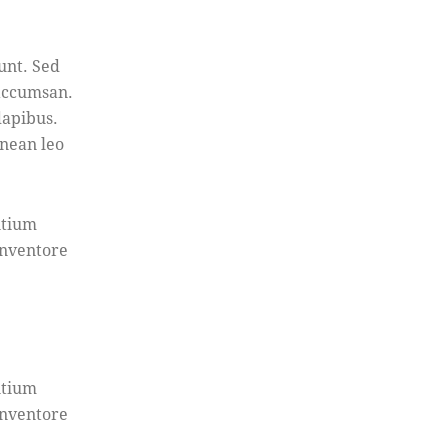
unt. Sed
 accumsan.
dapibus.
nean leo
ntium
inventore
ntium
inventore