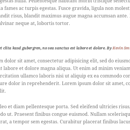
gestas nulla. Pellentesque habitant morbi tristique senectu
 fames ac turpis egestas. Fusce gravida, ligula non molesti
blandit risus, blandit maximus augue magna accumsan ante. 
ulvinar neque at, lobortis tortor.
et clita kasd gubergren, no sea sanctus est labore et dolore. By
Kevin Sm
 dolor sit amet, consectetur adipisicing elit, sed do eius
ut labore et dolore magna aliqua. Ut enim ad minim veniam
rcitation ullamco laboris nisi ut aliquip ex ea commodo co
rure dolor in reprehenderit. Lorem ipsum dolor sit amet, c
it.
leo et diam pellentesque porta. Sed eleifend ultricies risu
o ut. Praesent finibus congue euismod. Nullam scelerisqu
rat, a tempor sem egestas. Curabitur placerat finibus lacus