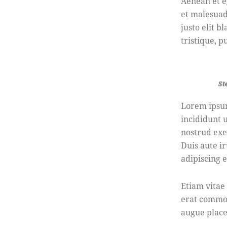
Aenean et e
et malesuada
justo elit 
tristique, p
St
Lorem ipsum
incididunt 
nostrud exe
Duis aute i
adipiscing el
Etiam vitae 
erat commod
augue place