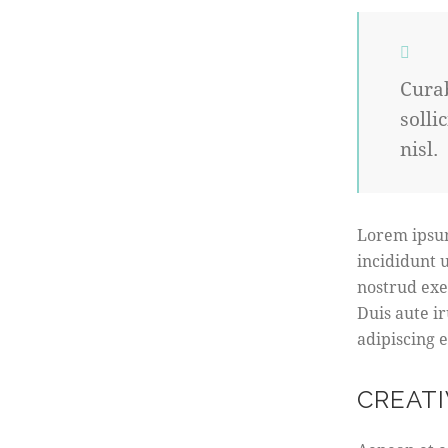
Curab
solli
nisl.
Lorem ipsum
incididunt 
nostrud exe
Duis aute i
adipiscing el
CREATI