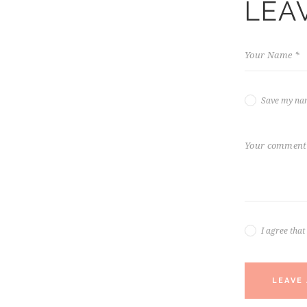
LEA
Save my nam
I agree tha