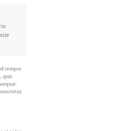
ris
stie
mod tempor
, quis
nsequat.
onsectetur